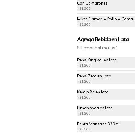
Con Camarones
+
$1.300
Mixto (Jamon + Pollo + Camar
+
$2.200
Combo 2
Pollo Grande + 1 Papas Chica + 1 
Bebida 250ml.
Agrega Bebida en Lata
Seleccione al menos 1
$8.300
Pepsi Original en lata
+
$1.200
Pepsi Zero en Lata
Combo 5 Vegetariano
+
$1.200
4 Und. Tofu + 4 Und. Gyozas + 1 
Papas Chica + 1 Bebida 250ml.
Kem piña en lata
+
$1.200
Limon soda en lata
$6.200
+
$1.200
Fanta Manzana 330ml
+
$2.100