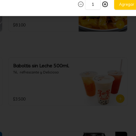
(brócolis coliflor zanahoria) en 
Agregar
salsa agridulce, acompañado con 
arroz blanco. (puedes cambiar la 
porción de arroz blanco por papas 
fritas o fideos)
$8.100
Baboltis sin Leche 500ml.
Té,  refrescante y Delicioso
$3.500