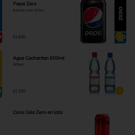
Pepsi Zero
Bebida Lata 350cc
$1.600
Agua Cachantun 600ml
600ml
$1.200
Coca Cola Zero en lata