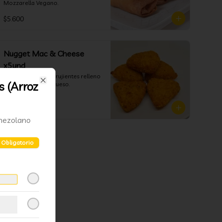
Mozzarella Vegano.
$5.600
Nugget Mac & Cheese
x5und
5und de Nuggets crujientes relleno 
 (Arroz
de macarrones y queso.
Close
$4.800
enezolano
Obligatorio