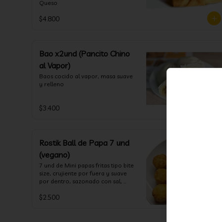
Queso
$4.800
Bao x2und (Pancito Chino
al Vapor)
Baos cocido al vapor, masa suave 
y relleno
$3.400
Rostik Ball de Papa 7 und
(vegano)
7 und de Mini papas fritas tipo bite 
size, crujiente por fuera y suave 
por dentro, sazonado con sal, 
cebolla y pimienta blanca
$2.500