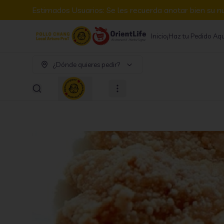
Estimados Usuarios: Se les recuerda anotar bien su n
Inicio
¡Haz tu Pedido Aqu
¿Dónde quieres pedir?