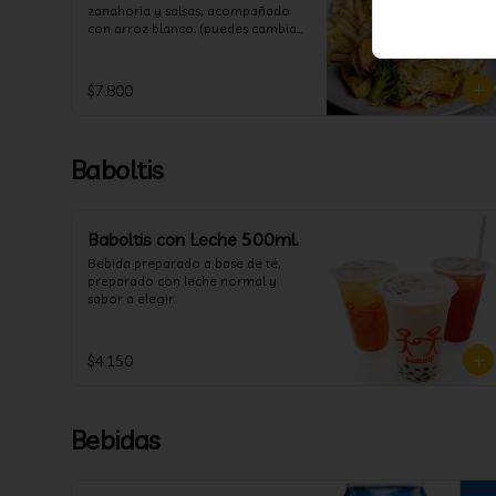
zanahoria y salsas, acompañado 
con arroz blanco. (puedes cambiar 
la porción de arroz blanco por 
papas fritas o fideos)
$7.800
Baboltis
Baboltis con Leche 500ml.
Bebida preparado a base de té, 
preparado con leche normal y 
sabor a elegir.
$4.150
Bebidas