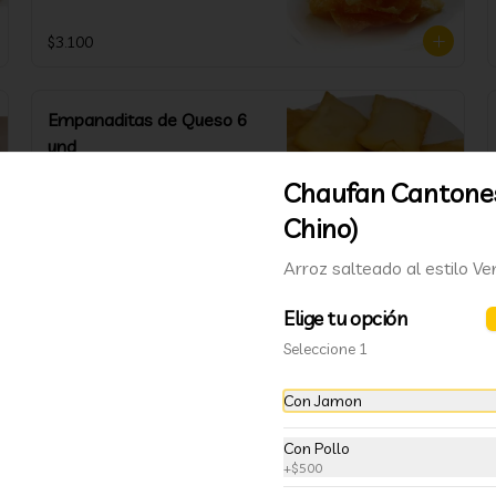
$3.100
Empanaditas de Queso 6
und
Empanadita relleno de queso 6 und
Chaufan Cantones
Chino)
$2.700
Arroz salteado al estilo V
Elige tu opción
Seleccione 1
Con Jamon
Con Pollo
+
$500