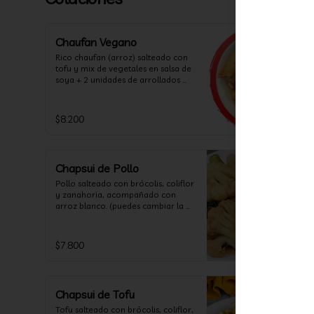
Chaufan Vegano
Rico chaufan (arroz) salteado con 
tofu y mix de vegetales en salsa de 
soya + 2 unidades de arrollados 
primavera vegana + salsa 
agridulce.
$8.200
Chapsui de Pollo
Pollo salteado con brócolis, coliflor 
y zanahoria, acompañado con 
arroz blanco. (puedes cambiar la 
porcion de arroz blanco por papas 
fritas o fideos)
$7.800
Chapsui de Tofu
Tofu salteado con brócolis, coliflor, 