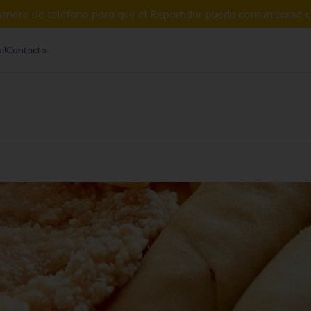
umero de teléfono para que el Repartidor pueda comunicarse c
i!
Contacto