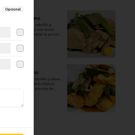
Opcional
Pollo Mongoliano
Pollo Salteado con cebollín y 
salsas, acompañado con arroz 
blanco. (puedes cambiar la porcion 
de arroz blanco por papas fritas o 
fideos)
$7.800
Tofu Mongoliano
Tofu salteado con cebollín y salsas, 
acompañado con arroz blanco. 
(puedes cambiar la porción de 
arroz blanco por papas fritas o 
fideos)
$7.800