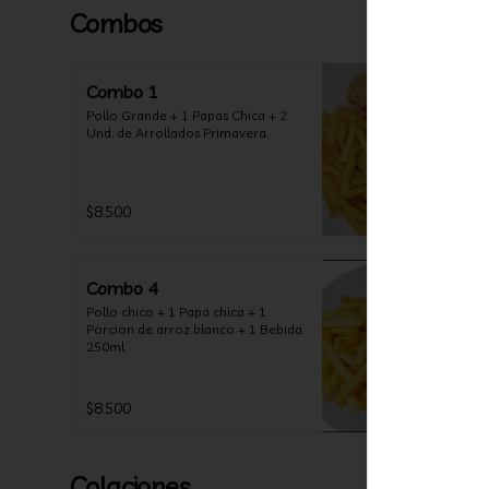
Combos
Combo 1
Pollo Grande + 1 Papas Chica + 2 
Und. de Arrollados Primavera.
$8.500
Combo 4
Pollo chico + 1 Papa chica + 1 
Porcion de arroz blanco + 1 Bebida 
250ml.
$8.500
Colaciones