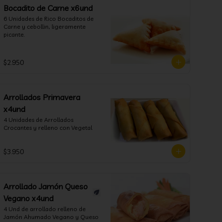
Bocadito de Carne x6und
6 Unidades de Rico Bocaditos de 
Carne y cebollin, ligeramente 
picante.
$2.950
Arrollados Primavera
x4und
4 Unidades de Arrollados 
Crocantes y relleno con Vegetal
$3.950
Arrollado Jamón Queso
Vegano x4und
4 Und de arrollado relleno de 
Jamón Ahumado Vegano y Queso 