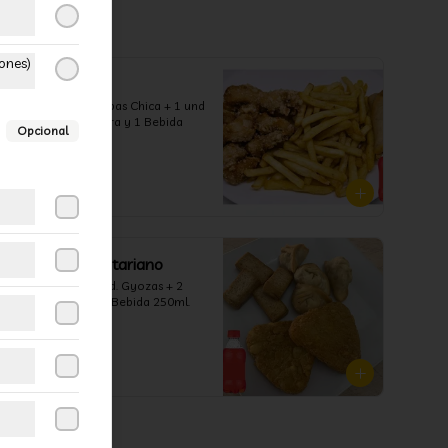
ones)
Combo 3
Pollo Chico + 1 Papas Chica + 1 und 
arrollado primavera y 1 Bebida 
Opcional
250ml
$7.700
Combo 6 Vegetariano
4 Und. Tofu + 4 Und. Gyozas + 2 
Rostik de Papa + 1 Bebida 250ml.
$6.200