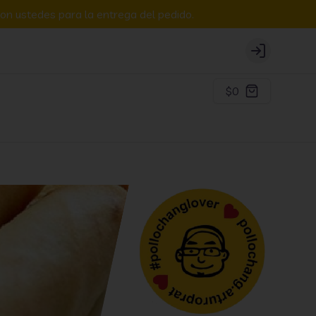
on ustedes para la entrega del pedido.
Login
$0