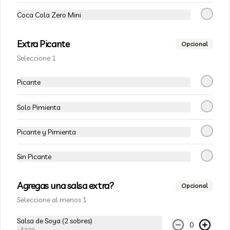
Tofu Fresco Artesanal 900g
Coca Cola Zero Mini
Trozo de tofu (Queso de Soya) aprox 
900g
Extra Picante
Opcional
Seleccione 1
$4.950
Picante
Solo Pimienta
Picante y Pimienta
Sin Picante
Agregas una salsa extra?
Opcional
Seleccione al menos 1
Conócenos
Salsa de Soya (2 sobres)
Zona de despacho
0
+
$300