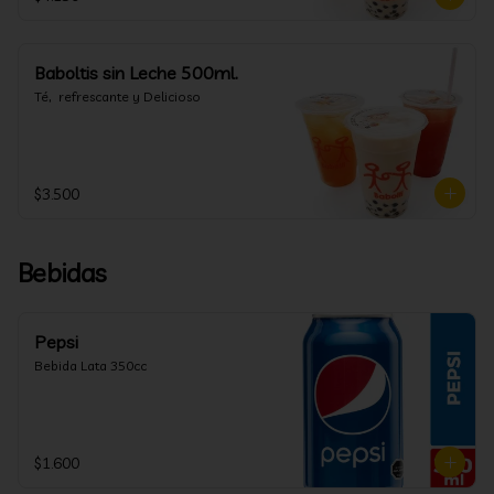
Baboltis sin Leche 500ml.
Té,  refrescante y Delicioso
$3.500
Bebidas
Pepsi
Bebida Lata 350cc
$1.600