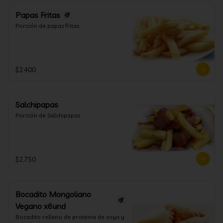
Papas Fritas
Porción de papas fritas
$2.400
Salchipapas
Porción de Salchipapas
$2.750
Bocadito Mongoliano
Vegano x6und
Bocadito relleno de proteina de soya y 