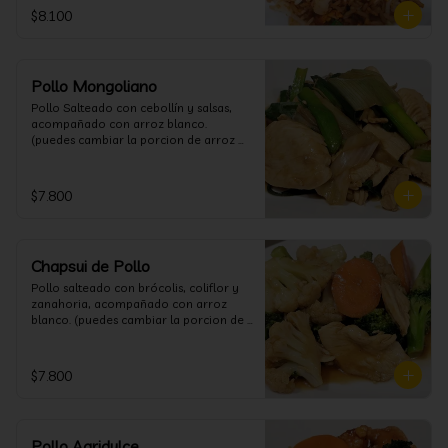
$8.100
Pollo Mongoliano
Pollo Salteado con cebollín y salsas, 
acompañado con arroz blanco. 
(puedes cambiar la porcion de arroz 
blanco por papas fritas o fideos)
$7.800
Chapsui de Pollo
Pollo salteado con brócolis, coliflor y 
zanahoria, acompañado con arroz 
blanco. (puedes cambiar la porcion de 
arroz blanco por papas fritas o fideos)
$7.800
Pollo Agridulce