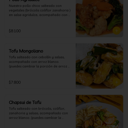
Nuestro pollo chico salteado con 
vegetales (brócolis coliflor zanahoria ) 
en salsa agridulce, acompañado con 
arroz blanco. (puedes cambiar la 
porción de arroz blanco por papas 
fritas o fideos)
$8.100
Tofu Mongoliano
Tofu salteado con cebollín y salsas, 
acompañado con arroz blanco. 
(puedes cambiar la porción de arroz 
blanco por papas fritas o fideos)
$7.800
Chapsui de Tofu
Tofu salteado con brócolis, coliflor, 
zanahoria y salsas, acompañado con 
arroz blanco. (puedes cambiar la 
porción de arroz blanco por papas 
fritas o fideos)