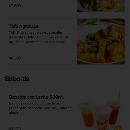
$7.800
Tofu Agridulce
Tofu frito salteado con vegetales 
(brócolis coliflor zanahoria) en salsa 
agridulce, acompañado con arroz 
blanco. (puedes cambiar la porción de 
arroz blanco por papas fritas o fideos)
$8.100
Baboltis
Baboltis con Leche 500ml.
Bebida preparado a base de té, 
preparado con leche normal y sabor a 
elegir.
$4.150