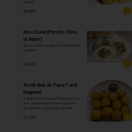
Queso
$4.800
Bao x2und (Pancito Chino
al Vapor)
Baos cocido al vapor, masa suave 
y relleno
$3.400
Rostik Ball de Papa 7 und
(vegano)
7 und de Mini papas fritas tipo bite 
size, crujiente por fuera y suave 
por dentro, sazonado con sal, 
cebolla y pimienta blanca
$2.500