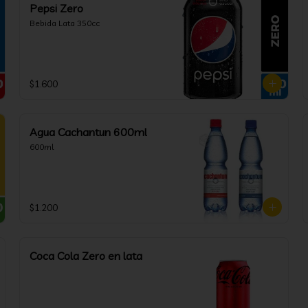
Pepsi Zero
Bebida Lata 350cc
$1.600
Agua Cachantun 600ml
600ml
$1.200
Coca Cola Zero en lata