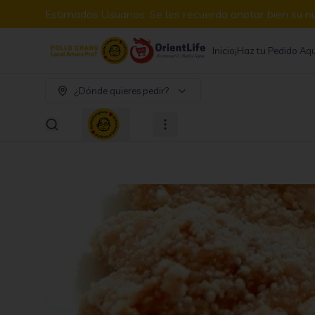
Estimados Usuarios: Se les recuerda anotar bien su n
Inicio
¡Haz tu Pedido Aqu
¿Dónde quieres pedir?