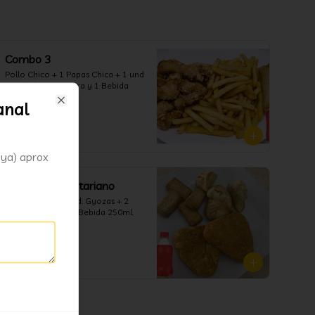
Combo 3
Pollo Chico + 1 Papas Chica + 1 und 
arrollado primavera y 1 Bebida 
250ml
anal
Close
$7.700
oya) aprox
Combo 6 Vegetariano
4 Und. Tofu + 4 Und. Gyozas + 2 
Rostik de Papa + 1 Bebida 250ml.
$6.200