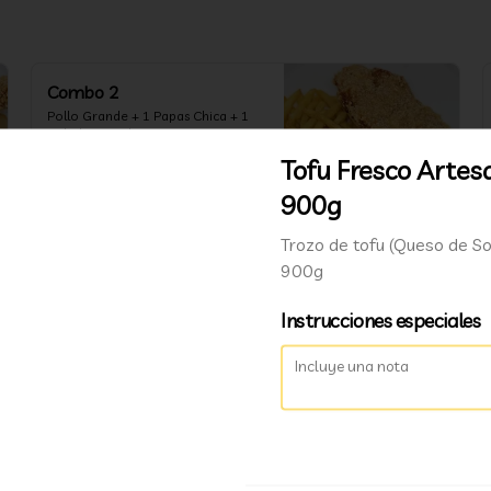
Combo 2
Pollo Grande + 1 Papas Chica + 1 
Bebida 250ml.
Tofu Fresco Artes
900g
$8.300
Trozo de tofu (Queso de S
900g
Combo 5 Vegetariano
4 Und. Tofu + 4 Und. Gyozas + 1 
Instrucciones especiales
Papas Chica + 1 Bebida 250ml.
$6.200