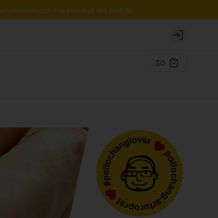
on ustedes para la entrega del pedido.
Login
$0