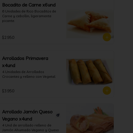
Bocadito de Carne x6und
6 Unidades de Rico Bocaditos de 
Carne y cebollin, ligeramente 
picante.
$2.950
Arrollados Primavera
x4und
4 Unidades de Arrollados 
Crocantes y relleno con Vegetal
$3.950
Arrollado Jamón Queso
Vegano x4und
4 Und de arrollado relleno de 
Jamón Ahumado Vegano y Queso 