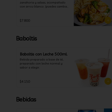
zanahoria y salsas, acompañado 
con arroz blanco. (puedes cambiar 
la porción de arroz blanco por 
papas fritas o fideos)
$7.800
Baboltis
Baboltis con Leche 500ml.
Bebida preparado a base de té, 
preparado con leche normal y 
sabor a elegir.
$4.150
Bebidas