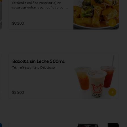
(brócolis coliflor zanahoria) en 
salsa agridulce, acompañado con 
arroz blanco. (puedes cambiar la 
porción de arroz blanco por papas 
fritas o fideos)
$8.100
Baboltis sin Leche 500ml.
Té,  refrescante y Delicioso
$3.500