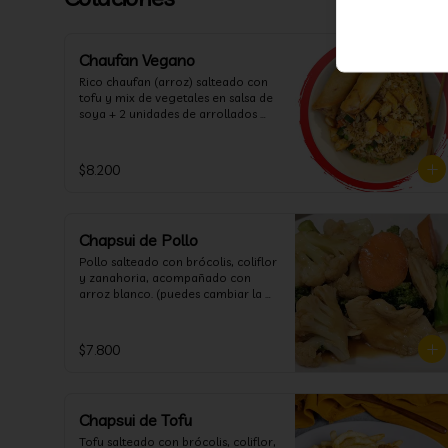
Chaufan Vegano
Rico chaufan (arroz) salteado con 
tofu y mix de vegetales en salsa de 
soya + 2 unidades de arrollados 
primavera vegana + salsa 
agridulce.
$8.200
Chapsui de Pollo
Pollo salteado con brócolis, coliflor 
y zanahoria, acompañado con 
arroz blanco. (puedes cambiar la 
porcion de arroz blanco por papas 
fritas o fideos)
$7.800
Chapsui de Tofu
Tofu salteado con brócolis, coliflor, 