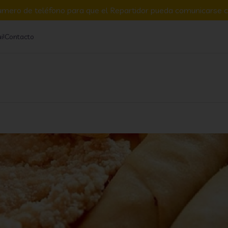
umero de teléfono para que el Repartidor pueda comunicarse c
i!
Contacto