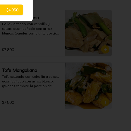
$4.950
Pollo Mongoliano
Pollo Salteado con cebollín y 
salsas, acompañado con arroz 
blanco. (puedes cambiar la porcion 
de arroz blanco por papas fritas o 
fideos)
$7.800
Tofu Mongoliano
Tofu salteado con cebollín y salsas, 
acompañado con arroz blanco. 
(puedes cambiar la porción de 
arroz blanco por papas fritas o 
fideos)
$7.800