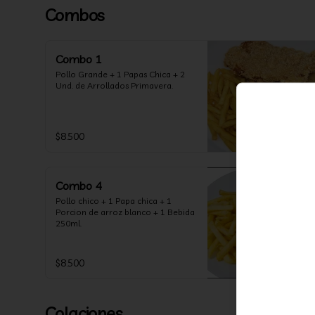
Combos
Combo 1
Pollo Grande + 1 Papas Chica + 2 
Und. de Arrollados Primavera.
$8.500
Combo 4
Pollo chico + 1 Papa chica + 1 
Porcion de arroz blanco + 1 Bebida 
250ml.
$8.500
Colaciones