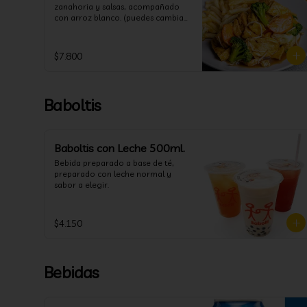
zanahoria y salsas, acompañado 
con arroz blanco. (puedes cambiar 
la porción de arroz blanco por 
papas fritas o fideos)
$7.800
Baboltis
Baboltis con Leche 500ml.
Bebida preparado a base de té, 
preparado con leche normal y 
sabor a elegir.
$4.150
Bebidas