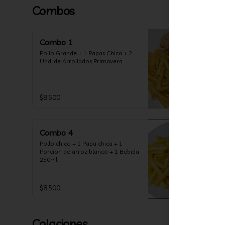
Combos
Combo 1
Pollo Grande + 1 Papas Chica + 2 
Und. de Arrollados Primavera.
$8.500
Combo 4
Pollo chico + 1 Papa chica + 1 
Porcion de arroz blanco + 1 Bebida 
250ml.
$8.500
Colaciones