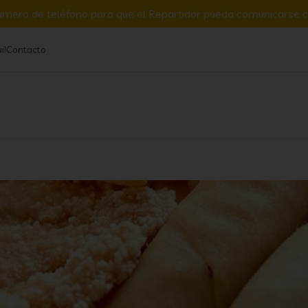
umero de teléfono para que el Repartidor pueda comunicarse c
i!
Contacto