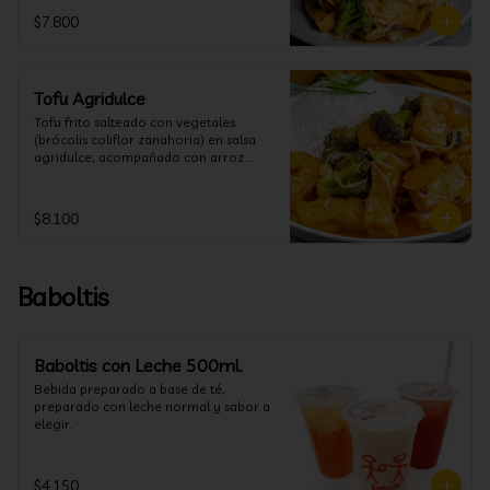
$7.800
Tofu Agridulce
Tofu frito salteado con vegetales 
(brócolis coliflor zanahoria) en salsa 
agridulce, acompañado con arroz 
blanco. (puedes cambiar la porción de 
arroz blanco por papas fritas o fideos)
$8.100
Baboltis
Baboltis con Leche 500ml.
Bebida preparado a base de té, 
preparado con leche normal y sabor a 
elegir.
$4.150