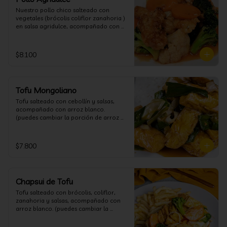
Nuestro pollo chico salteado con 
vegetales (brócolis coliflor zanahoria ) 
en salsa agridulce, acompañado con 
arroz blanco. (puedes cambiar la 
porción de arroz blanco por papas 
fritas o fideos)
$8.100
Tofu Mongoliano
Tofu salteado con cebollín y salsas, 
acompañado con arroz blanco. 
(puedes cambiar la porción de arroz 
blanco por papas fritas o fideos)
$7.800
Chapsui de Tofu
Tofu salteado con brócolis, coliflor, 
zanahoria y salsas, acompañado con 
arroz blanco. (puedes cambiar la 
porción de arroz blanco por papas 
fritas o fideos)