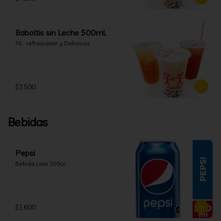
Baboltis sin Leche 500ml.
Té,  refrescante y Delicioso
$3.500
Bebidas
Pepsi
Bebida Lata 350cc
$1.600