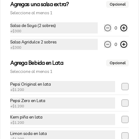
Agregas una salsa extra?
Opcional
Tofu Fresco Artesanal 900g
Seleccione al menos 1
Trozo de tofu (Queso de Soya) aprox 
900g
Salsa de Soya (2 sobres)
0
+
$300
$4.950
Salsa Agridulce 2 sobres
0
+
$300
Agrega Bebida en Lata
Opcional
Seleccione al menos 1
Pepsi Original en lata
+
$1.200
Pepsi Zero en Lata
+
$1.200
Kem piña en lata
Conócenos
+
$1.200
Limon soda en lata
Zona de despacho
+
$1.200