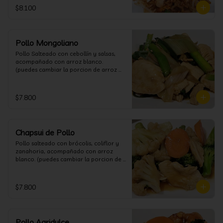
$8.100
Pollo Mongoliano
Pollo Salteado con cebollín y salsas, 
acompañado con arroz blanco. 
(puedes cambiar la porcion de arroz 
blanco por papas fritas o fideos)
$7.800
Chapsui de Pollo
Pollo salteado con brócolis, coliflor y 
zanahoria, acompañado con arroz 
blanco. (puedes cambiar la porcion de 
arroz blanco por papas fritas o fideos)
$7.800
Pollo Agridulce