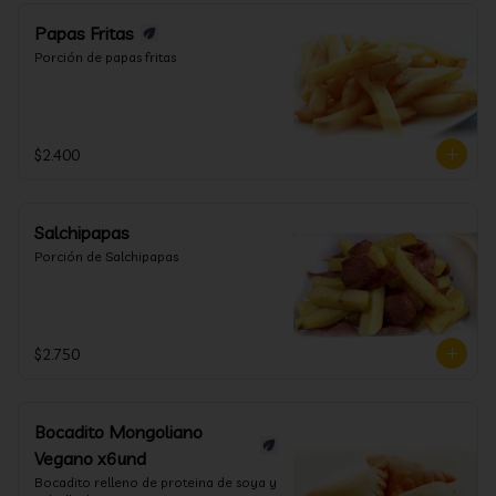
Papas Fritas
Porción de papas fritas
$2.400
Salchipapas
Porción de Salchipapas
$2.750
Bocadito Mongoliano
Vegano x6und
Bocadito relleno de proteina de soya y 