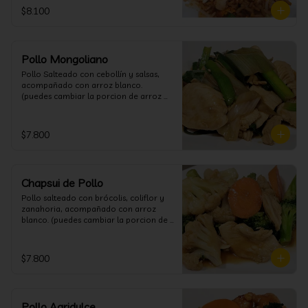
$8.100
Pollo Mongoliano
Pollo Salteado con cebollín y salsas, 
acompañado con arroz blanco. 
(puedes cambiar la porcion de arroz 
blanco por papas fritas o fideos)
$7.800
Chapsui de Pollo
Pollo salteado con brócolis, coliflor y 
zanahoria, acompañado con arroz 
blanco. (puedes cambiar la porcion de 
arroz blanco por papas fritas o fideos)
$7.800
Pollo Agridulce