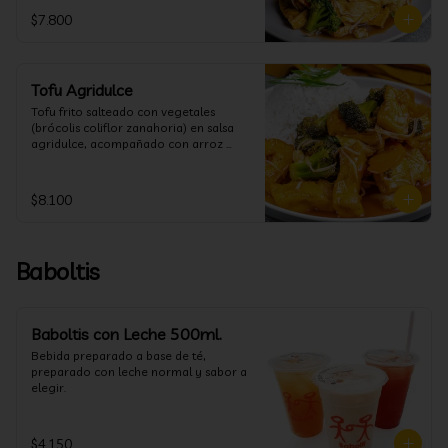
$7.800
Tofu Agridulce
Tofu frito salteado con vegetales 
(brócolis coliflor zanahoria) en salsa 
agridulce, acompañado con arroz 
blanco. (puedes cambiar la porción de 
arroz blanco por papas fritas o fideos)
$8.100
Baboltis
Baboltis con Leche 500ml.
Bebida preparado a base de té, 
preparado con leche normal y sabor a 
elegir.
$4.150