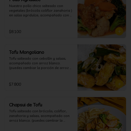
Nuestro pollo chico salteado con 
vegetales (brócolis coliflor zanahoria ) 
en salsa agridulce, acompañado con 
arroz blanco. (puedes cambiar la 
porción de arroz blanco por papas 
fritas o fideos)
$8.100
Tofu Mongoliano
Tofu salteado con cebollín y salsas, 
acompañado con arroz blanco. 
(puedes cambiar la porción de arroz 
blanco por papas fritas o fideos)
$7.800
Chapsui de Tofu
Tofu salteado con brócolis, coliflor, 
zanahoria y salsas, acompañado con 
arroz blanco. (puedes cambiar la 
porción de arroz blanco por papas 
fritas o fideos)