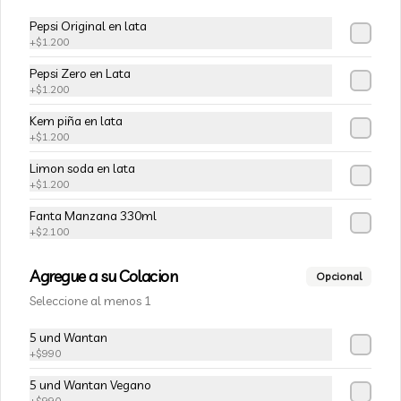
Tofu Fresco Artesanal 900g
Pepsi Original en lata
Trozo de tofu (Queso de Soya) aprox 
+
$1.200
900g
Pepsi Zero en Lata
+
$1.200
$4.950
Kem piña en lata
+
$1.200
Limon soda en lata
+
$1.200
Fanta Manzana 330ml
+
$2.100
Agregue a su Colacion
Opcional
Seleccione al menos 1
5 und Wantan
Conócenos
+
$990
5 und Wantan Vegano
Zona de despacho
+
$990