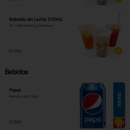
Baboltis sin Leche 500ml.
Té,  refrescante y Delicioso
$3.500
Bebidas
Pepsi
Bebida Lata 350cc
$1.600