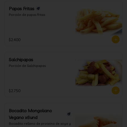
Papas Fritas
Porción de papas fritas
$2.400
Salchipapas
Porción de Salchipapas
$2.750
Bocadito Mongoliano
Vegano x6und
Bocadito relleno de proteina de soya y 