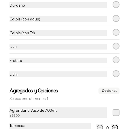
Durazno
Coca Cola Original en Lata
Calpis (con agua)
Calpis (con Té)
$1.800
Uva
Frutilla
Coca Cola Zero en lata
Lichi
Agregados y Opciones
Opcional
$1.800
Seleccione al menos 1
Agrandar a Vaso de 700ml
Productos asiáticos y/o veganos
+
$900
Tapiocas
0