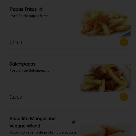
Papas Fritas
Porción de papas fritas
$2.400
Salchipapas
Porción de Salchipapas
$2.750
Bocadito Mongoliano
Vegano x6und
Bocadito relleno de proteina de soya y 