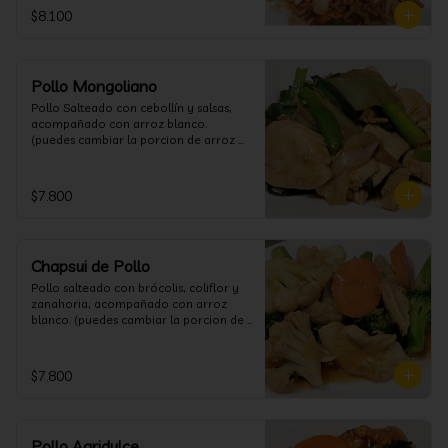
$8.100
Pollo Mongoliano
Pollo Salteado con cebollín y salsas, 
acompañado con arroz blanco. 
(puedes cambiar la porcion de arroz 
blanco por papas fritas o fideos)
$7.800
Chapsui de Pollo
Pollo salteado con brócolis, coliflor y 
zanahoria, acompañado con arroz 
blanco. (puedes cambiar la porcion de 
arroz blanco por papas fritas o fideos)
$7.800
Pollo Agridulce