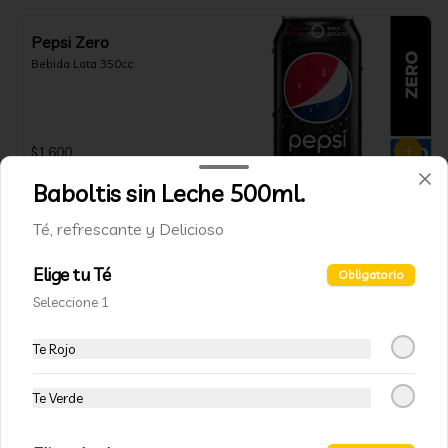
Pepsi Zero
Bebida Lata 350cc
$1.600
Baboltis sin Leche 500ml.
Crush
Té, refrescante y Delicioso
Bebida Lata 350cc
Elige tu Té
Obligatorio
Seleccione 1
$1.600
Te Rojo
Te Verde
Kem
Bebida Lata 350cc