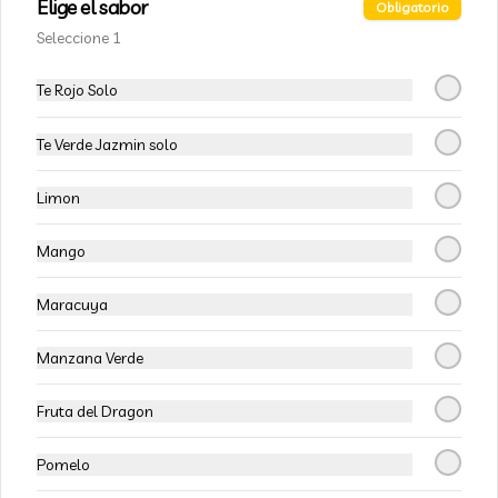
Elige el sabor
Obligatorio
Seleccione 1
$1.600
Te Rojo Solo
Te Verde Jazmin solo
Agua Cachantun 600ml
600ml
Limon
Mango
$1.200
Maracuya
Bebida Fanta 330ml
Manzana Verde
Bebida gaseosas Fanta en lata.
Fruta del Dragon
Pomelo
$2.300