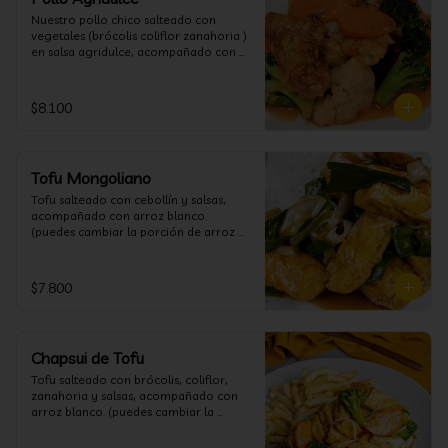
Nuestro pollo chico salteado con 
vegetales (brócolis coliflor zanahoria ) 
en salsa agridulce, acompañado con 
arroz blanco. (puedes cambiar la 
porción de arroz blanco por papas 
fritas o fideos)
$8.100
Tofu Mongoliano
Tofu salteado con cebollín y salsas, 
acompañado con arroz blanco. 
(puedes cambiar la porción de arroz 
blanco por papas fritas o fideos)
$7.800
Chapsui de Tofu
Tofu salteado con brócolis, coliflor, 
zanahoria y salsas, acompañado con 
arroz blanco. (puedes cambiar la 
porción de arroz blanco por papas 
fritas o fideos)