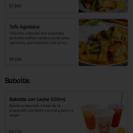
$7.800
Tofu Agridulce
Tofu frito salteado con vegetales 
(brócolis coliflor zanahoria) en salsa 
agridulce, acompañado con arroz 
blanco. (puedes cambiar la porción de 
arroz blanco por papas fritas o fideos)
$8.100
Baboltis
Baboltis con Leche 500ml.
Bebida preparado a base de té, 
preparado con leche normal y sabor a 
elegir.
$4.150