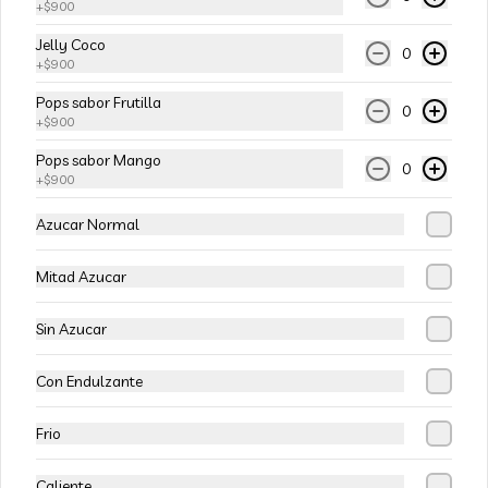
+
$900
Tofu Fresco Artesanal 900g
Jelly Coco
Trozo de tofu (Queso de Soya) aprox 
0
+
$900
900g
Pops sabor Frutilla
0
+
$900
$4.950
Pops sabor Mango
0
+
$900
Azucar Normal
Mitad Azucar
Sin Azucar
Con Endulzante
Conócenos
Frio
Zona de despacho
Caliente