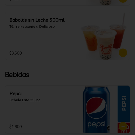
Baboltis sin Leche 500ml.
Té,  refrescante y Delicioso
$3.500
Bebidas
Pepsi
Bebida Lata 350cc
$1.600