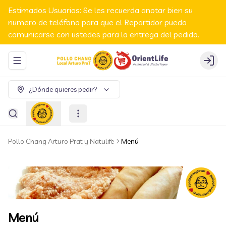
Estimados Usuarios: Se les recuerda anotar bien su
numero de teléfono para que el Repartidor pueda
comunicarse con ustedes para la entrega del pedido.
Abrir menu de navegación
Login
¿Dónde quieres pedir?
Pollo Chang Arturo Prat y Natulife
Menú
Menú