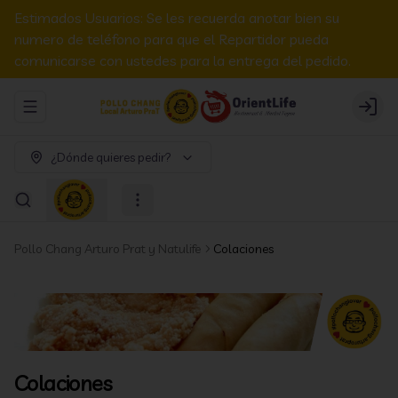
Estimados Usuarios: Se les recuerda anotar bien su
numero de teléfono para que el Repartidor pueda
comunicarse con ustedes para la entrega del pedido.
Abrir menu de navegación
Login
¿Dónde quieres pedir?
Pollo Chang Arturo Prat y Natulife
Colaciones
Colaciones