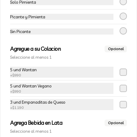
Solo Pimienta
Tofu Mongoliano
Picante y Pimienta
Tofu salteado con cebollín y salsas, 
acompañado con arroz blanco. 
Sin Picante
(puedes cambiar la porción de arroz 
blanco por papas fritas o fideos)
Agregue a su Colacion
$7.800
Opcional
Seleccione al menos 1
5 und Wantan
Chapsui de Tofu
+
$990
Tofu salteado con brócolis, coliflor, 
zanahoria y salsas, acompañado con 
5 und Wantan Vegano
arroz blanco. (puedes cambiar la 
+
$990
porción de arroz blanco por papas 
fritas o fideos)
3 und Empanaditas de Queso
$7.800
+
$1.190
Agrega Bebida en Lata
Opcional
Tofu Agridulce
Seleccione al menos 1
Tofu frito salteado con vegetales 
(brócolis coliflor zanahoria) en salsa 