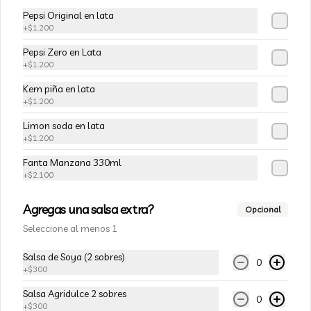
agridulce, acompañado con arroz 
Pepsi Original en lata
blanco. (puedes cambiar la porción de 
+
$1.200
arroz blanco por papas fritas o fideos)
$8.100
Pepsi Zero en Lata
+
$1.200
Kem piña en lata
+
$1.200
Limon soda en lata
+
$1.200
Fanta Manzana 330ml
+
$2.100
Agregas una salsa extra?
Opcional
Seleccione al menos 1
Conócenos
Salsa de Soya (2 sobres)
Zona de despacho
0
+
$300
Términos y condiciones
Salsa Agridulce 2 sobres
0
Política de privacidad
+
$300