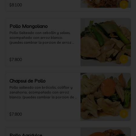
$8.100
Pollo Mongoliano
Pollo Salteado con cebollín y salsas, 
acompañado con arroz blanco. 
(puedes cambiar la porcion de arroz 
blanco por papas fritas o fideos)
$7.800
Chapsui de Pollo
Pollo salteado con brócolis, coliflor y 
zanahoria, acompañado con arroz 
blanco. (puedes cambiar la porcion de 
arroz blanco por papas fritas o fideos)
$7.800
Pollo Agridulce