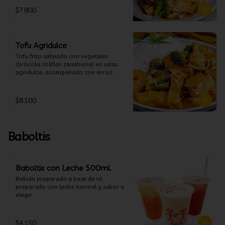
$7.800
Tofu Agridulce
Tofu frito salteado con vegetales 
(brócolis coliflor zanahoria) en salsa 
agridulce, acompañado con arroz 
blanco. (puedes cambiar la porción de 
arroz blanco por papas fritas o fideos)
$8.100
Baboltis
Baboltis con Leche 500ml.
Bebida preparado a base de té, 
preparado con leche normal y sabor a 
elegir.
$4.150