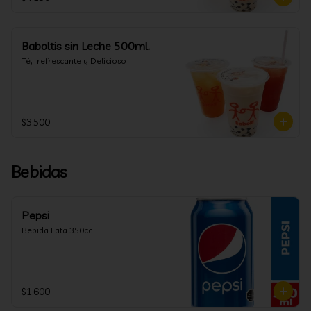
Baboltis sin Leche 500ml.
Té,  refrescante y Delicioso
$3.500
Bebidas
Pepsi
Bebida Lata 350cc
$1.600