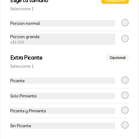
Elige tu tamaño
Obligatorio
Seleccione 1
Coca Cola Original en Lata
Porcion normal
Porcion grande
+
$1.250
$1.800
Extra Picante
Opcional
Seleccione 1
Coca Cola Zero en lata
Picante
Solo Pimienta
$1.800
Picante y Pimienta
Productos asiáticos y/o veganos
Sin Picante