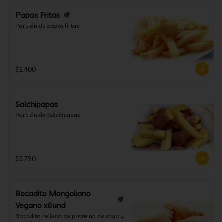
Papas Fritas
Porción de papas fritas
$2.400
Salchipapas
Porción de Salchipapas
$2.750
Bocadito Mongoliano
Vegano x6und
Bocadito relleno de proteina de soya y 