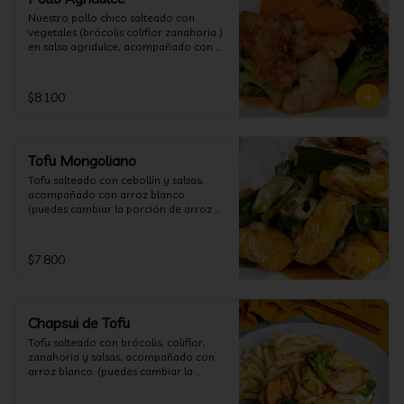
Nuestro pollo chico salteado con 
vegetales (brócolis coliflor zanahoria ) 
en salsa agridulce, acompañado con 
arroz blanco. (puedes cambiar la 
porción de arroz blanco por papas 
fritas o fideos)
$8.100
Tofu Mongoliano
Tofu salteado con cebollín y salsas, 
acompañado con arroz blanco. 
(puedes cambiar la porción de arroz 
blanco por papas fritas o fideos)
$7.800
Chapsui de Tofu
Tofu salteado con brócolis, coliflor, 
zanahoria y salsas, acompañado con 
arroz blanco. (puedes cambiar la 
porción de arroz blanco por papas 
fritas o fideos)