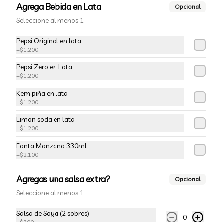
Agrega Bebida en Lata
Opcional
Tofu Fresco Artesanal 900g
Seleccione al menos 1
Trozo de tofu (Queso de Soya) aprox 
900g
Pepsi Original en lata
+
$1.200
$4.950
Pepsi Zero en Lata
+
$1.200
Kem piña en lata
+
$1.200
Limon soda en lata
+
$1.200
Fanta Manzana 330ml
+
$2.100
Agregas una salsa extra?
Opcional
Seleccione al menos 1
Conócenos
Salsa de Soya (2 sobres)
Zona de despacho
0
+
$300